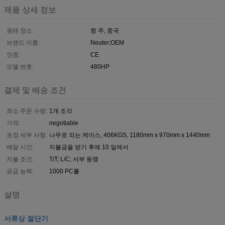
제품 상세 정보
원래 장소:
항 주, 중국
브랜드 이름:
Neuter;OEM
인증:
CE
모델 번호:
480HP
결제 및 배송 조건
최소 주문 수량:
1개 조각
가격:
negotiable
포장 세부 사항:
나무로 되는 케이스, 406KGS, 1180mm x 970mm x 1440mm
배달 시간:
지불금을 받기 후에 10 일에서
지불 조건:
T/T; L/C; 서부 동맹
공급 능력:
1000 PC를
설명
서류상 절단기