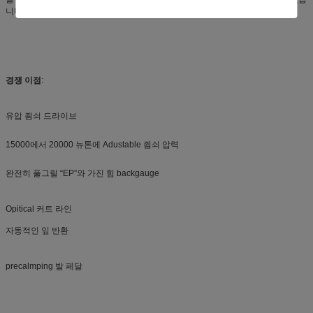
니다 마음대로 놓일 수 있습니다. 각 프로그램 20 커트.
경쟁 이점
:
유압 죔쇠 드라이브
15000에서 20000 뉴톤에 Adustable 죔쇠 압력
완전히 풀그릴 “EP”와 가진 힘 backgauge
Opitical 커트 라인
자동적인 잎 반환
precalmping 발 페달