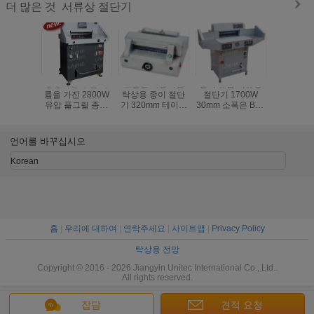
서류상 절단기
더 많은 것
증명서를 주는 세
조밀한 자동적인
전기 유압 서류상
BW-520
륨을 가진 2800W
탁상용 종이 절단
절단기 1700W
Backgau
유압 풀그릴 종이
기 320mm 테이블
30mm 소폭은 BW-
진 종이 
자르는 칼 H720RT
깊이 HD-QZ320
R520V2를 잘랐습
190.0Kg
니다
화했습
언어를 바꾸십시오
Korean
홈
|
우리에 대하여
|
연락주세요
|
사이트맵
|
Privacy Policy
탁상용 전망
Copyright © 2016 - 2026 Jiangyin Unitec International Co., Ltd..
All rights reserved.
잡담
견적 요청