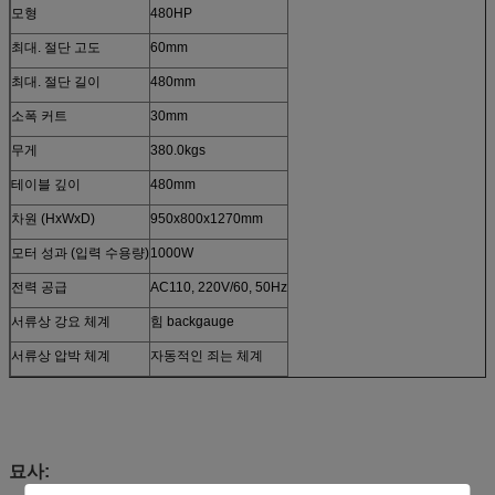
모형
480HP
최대. 절단 고도
60mm
최대. 절단 길이
480mm
소폭 커트
30mm
무게
380.0kgs
테이블 깊이
480mm
차원 (HxWxD)
950x800x1270mm
모터 성과 (입력 수용량)
1000W
전력 공급
AC110, 220V/60, 50Hz
서류상 강요 체계
힘 backgauge
서류상 압박 체계
자동적인 죄는 체계
묘사: